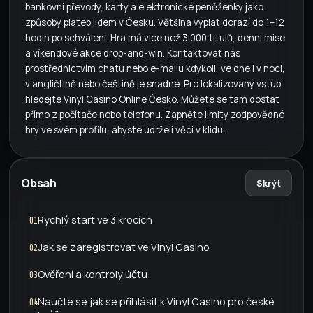
bankovní převody, karty a elektronické peněženky jako
způsoby plateb lidem v Česku. Většina výplat dorazí do 1–12
hodin po schválení. Hra má více než 3 000 titulů, denní mise
a víkendové akce drop-and-win. Kontaktovat nás
prostřednictvím chatu nebo e-mailu kdykoli, ve dne i v noci,
v angličtině nebo češtině je snadné. Pro lokalizovaný vstup
hledejte Vinyl Casino Online Česko. Můžete se tam dostat
přímo z počítače nebo telefonu. Zapněte limity zodpovědné
hry ve svém profilu, abyste udrželi věci v klidu.
Obsah
Skrýt
Rychlý start ve 3 krocích
01
Jak se zaregistrovat ve Vinyl Casino
02
Ověření a kontroly účtu
03
Naučte se jak se přihlásit k Vinyl Casino pro české
04