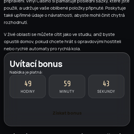
připraveni. Vinyl Casino si pamatuje poslední sázky, které jste
použili, a udržuje vaše oblíbené položky připnuté. Poskytuje
také upřímné údaje o návratnosti, abyste mohli činit chytrá
rozhodnutí.
V živé oblasti se můžete cítit jako ve studiu, aniž byste
opustili domov, pokud chcete hrát s opravdovými hostiteli
nebo rychlé automaty pro rychlá kola.
Uvítací bonus
Nabídka je platná:
49
59
41
HODINY
MINUTY
SEKUNDY
Získat bonus