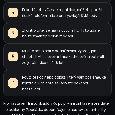
Pokud žijete v České republice, můžete použít
české telefonní číslo pro rychlejší SMS kódy.
Zkontrolujte, že měna účtu je Kč. Tyto údaje
nelze změnit po prvním vkladu.
Musíte souhlasit s podmínkami, vybrat, jak
chcete být oslovováni marketingově, a potvrdit,
že je vám více než 18 let.
Použijte kód nebo odkaz, který vám pošleme, ke
kontrole. Přihlaste se, abyste dokončili
nastavení.
Pro nastavení limitů vkladů v Kč po prvním přihlášení přejděte
do pokladny. Zpočátku doporučujeme nastavit denní limity