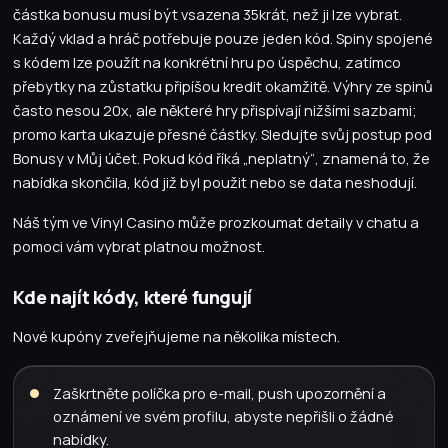
částka bonusu musí být vsazena 35krát, než ji lze vybrat.
Každý vklad a hráč potřebuje pouze jeden kód. Spiny spojené
s kódem lze použít na konkrétní hru po úspěchu, zatímco
přebytky na zůstatku připíšou kredit okamžitě. Výhry ze spinů
často nesou 20x, ale některé hry přispívají nižšími sazbami;
promo karta ukazuje přesné částky. Sledujte svůj postup pod
Bonusy v Můj účet. Pokud kód říká „neplatný“, znamená to, že
nabídka skončila, kód již byl použit nebo se data neshodují.
Náš tým ve Vinyl Casino může prozkoumat detaily v chatu a
pomoci vám vybrat platnou možnost.
Kde najít kódy, které fungují
Nové kupóny zveřejňujeme na několika místech.
Zaškrtněte políčka pro e-mail, push upozornění a
oznámení ve svém profilu, abyste nepřišli o žádné
nabídky.