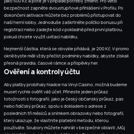
jako 500 Kč a poté je v případě potřeby změnit. Pro větší
bezpečnost zapněte dvoustupňové přihlášení v Profilu. Po
dokončení aktivace můžete bez problémů přistupovat do
naší herní lobby. Jednoduše zaškrtněte políčko bonusu při
registraci nebo zadejte kód v pokladně před první platbou,
pokud chcete využít uvítací nabídku.
Nejmenší částka, která se obvykle přidává, je 200 Kč. V promo
okně byste měli vždy přečíst podmínky nabídky, abyste získali
přesná pravidla, časové rámce a příspěvky her.
Ověření a kontroly účtu
Aby platby probíhaly hladce na Vinyl Casino, možná budeme
muset rychle ověřit váš účet. Přineste jeden průkaz
totožnosti s fotografií, jako je český občanský průkaz, pas
nebo řidičský průkaz, spolu s dokladem o adrese z
posledních tří měsíců a snímkem obrazovky nebo fotografií,
který ukazuje, že vlastníte platební metodu, kterou
používáte. Soubory můžete nahrát v bezpečné oblasti „Můj