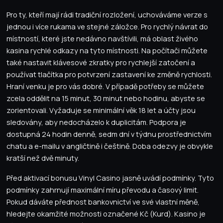
Pro ty, kteří mají rádi tradiční rozložení, uchováváme verze s
jednou i více rukama ve stejné záložce. Pro rychlý návrat do
místností, které jste nedávno navštívili, má oblast živého
kasina rychlé odkazy na tyto místnosti. Na počítači můžete
také nastavit klávesové zkratky pro rychlejší zatočení a
používat tlačítka pro potvrzení zastavení ke změně rychlosti.
Hraní venku je pro vás dobré. V případě potřeby se můžete
zcela oddělit na 15 minut, 30 minut nebo hodinu, abyste se
zorientovali. Vyžaduje se minimální věk 18 let a účty jsou
sledovány, aby nedocházelo k duplicitám. Podpora je
dostupná 24 hodin denně, sedm dní v týdnu prostřednictvím
chatu a e-mailu v angličtině i češtině. Doba odezvy je obvykle
kratší než dvě minuty.
Před aktivací bonusu Vinyl Casino jasně uvádí podmínky. Tyto
podmínky zahrnují maximální míru převodu a časový limit.
Pokud dáváte přednost bankovnictví ve své vlastní měně,
hledejte okamžité možnosti označené Kč (Kurd). Kasino je