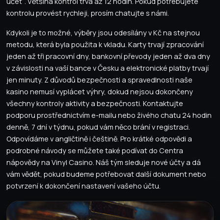
účet“. Většina kontrol trvá až 12 hodin. Pokud potřebujete
kontrolu provést rychleji, prosím chatujte s námi.
Kdykoli je to možné, výběry jsou odesílány v Kč na stejnou
metodu, která byla použita k vkladu. Karty trvají zpracování
jeden až tři pracovní dny, bankovní převody jeden až dva dny
v závislosti na vaší bance v Česku a elektronické platby trvají
jen minuty. Z důvodů bezpečnosti a spravedlnosti naše
kasino nemusí vyplácet výhry, dokud nejsou dokončeny
všechny kontroly aktivity a bezpečnosti. Kontaktujte
podporu prostřednictvím e-mailu nebo živého chatu 24 hodin
denně, 7 dní v týdnu, pokud vám něco brání v registraci.
Odpovídáme v angličtině i češtině. Pro krátké odpovědi a
podrobné návody se můžete také podívat do Centra
nápovědy na Vinyl Casino. Náš tým sleduje nové účty a dá
vám vědět, pokud budeme potřebovat další dokument nebo
potvrzení k dokončení nastavení vašeho účtu.