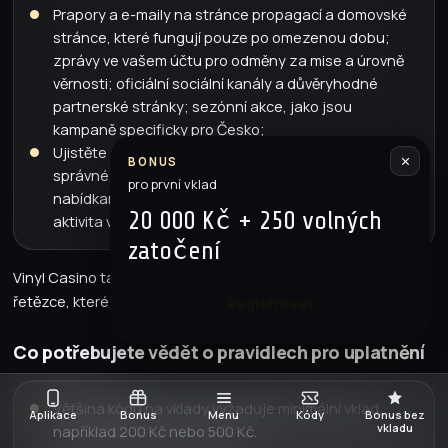
Prapory a e-maily na stránce propagací a domovské
stránce, které fungují pouze po omezenou dobu;
zprávy ve vašem účtu pro odměny za mise a úrovně
věrnosti; oficiální sociální kanály a důvěryhodné
partnerské stránky; sezónní akce, jako jsou
kampaně specificky pro Česko;
Ujistěte se, že informace ve vašem profilu jsou
BONUS
správné, abychom vás mohli spárovat se správnými
pro první vklad
nabídkami. Umístění, platební metoda nebo nedávná
20 000 Kč + 250 volných
aktivita vám mohou pomoci zacílit určité kódy.
zatočení
Vinyl Casino také během určitých událostí posílá jedinečné
řetězce, které nelze sdílet ani posílat nikomu jinému.
Registrovat
Co potřebujete vědět o pravidlech pro uplatnění
Většina kódů na vklady vyžaduje minimální vklad,
Aplikace
Bonus
Menu
Kódy
Bonus bez
vkladu
například 200 Kč nebo 500 Kč.