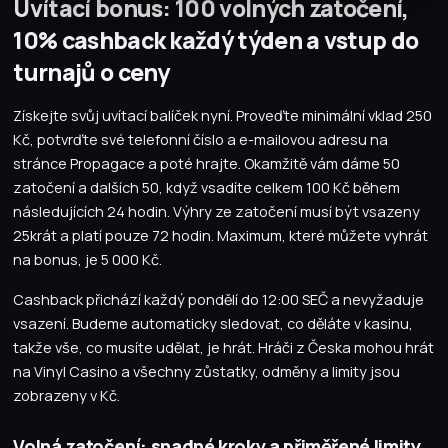
Uvítací bonus: 100 volných zatočení,
10% cashback každý týden a vstup do
turnajů o ceny
Získejte svůj uvítací balíček nyní. Proveďte minimální vklad 250
Kč, potvrďte své telefonní číslo a e-mailovou adresu na
stránce Propagace a poté hrajte. Okamžitě vám dáme 50
zatočení a dalších 50, když vsadíte celkem 100 Kč během
následujících 24 hodin. Výhry ze zatočení musí být vsazeny
25krát a platí pouze 72 hodin. Maximum, které můžete vyhrát
na bonus, je 5 000 Kč.
Cashback přichází každý pondělí do 12:00 SEČ a nevyžaduje
vsazení. Budeme automaticky sledovat, co děláte v kasinu,
takže vše, co musíte udělat, je hrát. Hráči z Česka mohou hrát
na Vinyl Casino a všechny zůstatky, odměny a limity jsou
zobrazeny v Kč.
Volná zatočení: snadné kroky a přiměřené limity