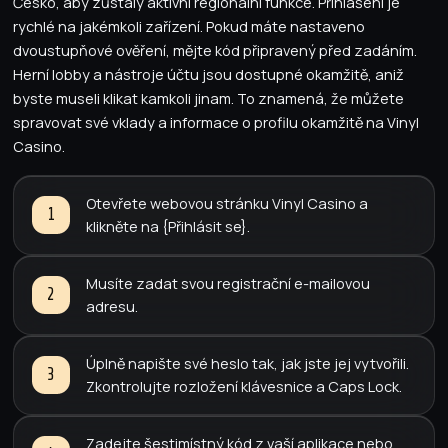
Česko, aby zůstaly aktivní regionální funkce. Přihlášení je
rychlé na jakémkoli zařízení. Pokud máte nastaveno
dvoustupňové ověření, mějte kód připravený před zadáním.
Herní lobby a nástroje účtu jsou dostupné okamžitě, aniž
byste museli klikat kamkoli jinam. To znamená, že můžete
spravovat své vklady a informace o profilu okamžitě na Vinyl
Casino.
Otevřete webovou stránku Vinyl Casino a
klikněte na {Přihlásit se}.
Musíte zadat svou registrační e-mailovou
adresu.
Úplně napište své heslo tak, jak jste jej vytvořili.
Zkontrolujte rozložení klávesnice a Caps Lock.
Zadejte šestimístný kód z vaší aplikace nebo